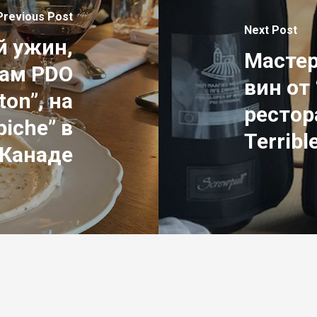
Previous Post
Next Post
й ужин,
Мастер
ам PDO
вин от 
ton”, на
рестор
iche” в
Terribl
Канаде