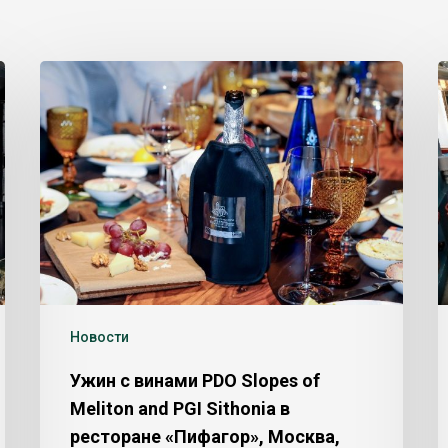
Новости
Ужин с винами PDO Slopes of
Meliton and PGI Sithonia в
ресторане «Пифагор», Москва,