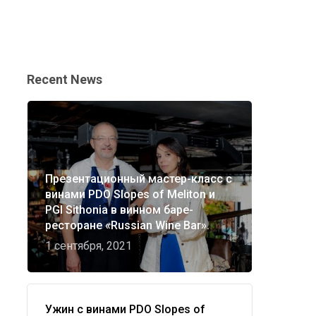
Recent News
Презентационный мастер-класс с
винами PDO Slopes of Meliton и
PGI Sithonia в винном баре-
ресторане «Russian Wine Bar».
1 сентября, 2021
Ужин с винами PDO Slopes of