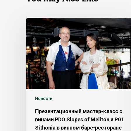
Новости
Презентационный мастер-класс с
винами PDO Slopes of Meliton и PGI
Sithonia в винном баре-ресторане