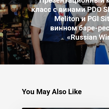
Презентационный 
класс с винами PDO Sl
Meliton и PGI Si
винном баре-ре
«Russian Wi
You May Also Like