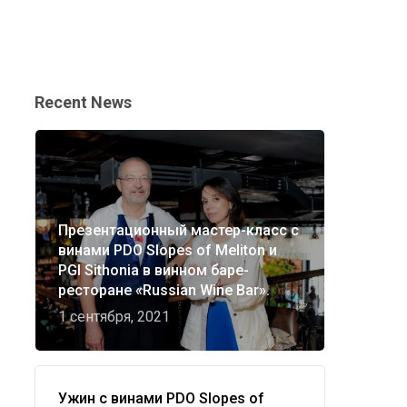
Recent News
Презентационный мастер-класс с
винами PDO Slopes of Meliton и
PGI Sithonia в винном баре-
ресторане «Russian Wine Bar».
1 сентября, 2021
Ужин с винами PDO Slopes of