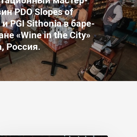
тационный мастер-
вин PDO Slopes of
 и PGI Sithonia в баре-
не «Wine in the City»
, Россия.