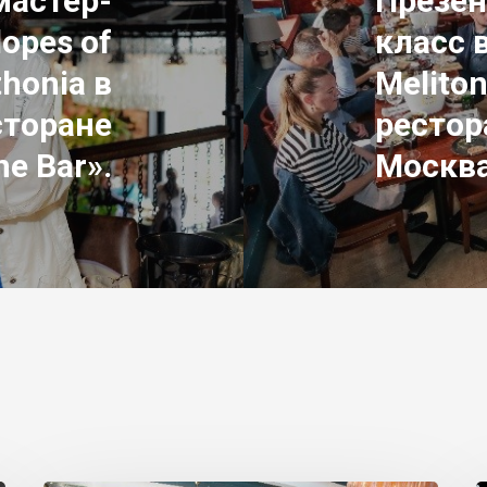
мастер-
Презен
opes of
класс 
thonia в
Meliton
сторане
рестора
ne Bar».
Москва