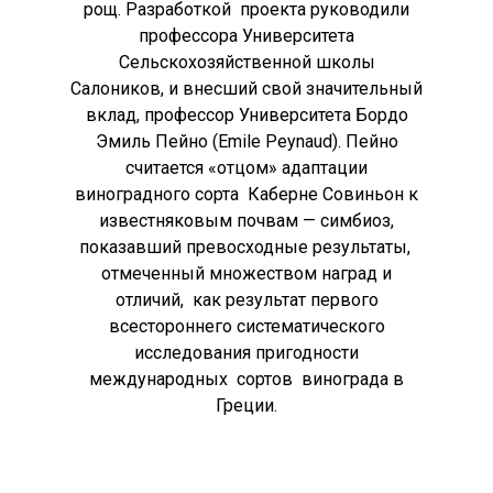
рощ. Разработкой проекта руководили
профессора Университета
Сельскохозяйственной школы
Салоников, и внесший свой значительный
вклад, профессор Университета Бордо
ГЛАВНАЯ СТРАН
Эмиль Пейно (Emile Peynaud). Пейно
считается «отцом» адаптации
ВИНОГРАДАРСТВ
виноградного сорта Каберне Совиньон к
Виноградарское нас
ГЛАВНАЯ СТРАН
известняковым почвам — симбиоз,
Греции
показавший превосходные результаты,
ЗНМП “Склоны Мелит
GALLERY
отмеченный множеством наград и
Греческие виноград
(DOP “Plagies Melitona
отличий, как результат первого
Новости
Местность
всестороннего систематического
ЗГУ Сифониа (PGI Sith
исследования пригодности
КОНТАКТЫ
Вино и гастрономия
ГЕОГРАФИЧЕСКИЕ
международных сортов винограда в
УКАЗАНИЯ
Греции.
Wow look at this!
This is an optional, highly