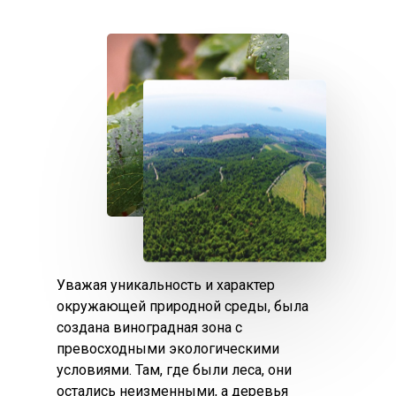
customizable off canvas ar
About Salient
The Castle
Unit 345
2500 Castle Dr
Manhattan, NY
T:
+216 (0)40 3629 4753
E:
hello@themenectar.com
Уважая уникальность и характер
окружающей природной среды, была
создана виноградная зона с
превосходными экологическими
условиями. Там, где были леса, они
остались неизменными, а деревья