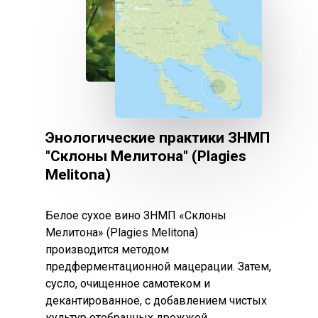
Энологические практики ЗНМП
"Склоны Мелитона" (Plagies
Melitona)
Белое сухое вино ЗНМП «Склоны
Мелитона» (Plagies Melitona)
ГЛАВНАЯ СТРАН
производится методом
ВИНОГРАДАРСТВ
предферментационной мацерации. Затем,
сусло, очищенное самотеком и
Виноградарское нас
ГЛАВНАЯ СТРАН
декантированное, с добавлением чистых
Греции
культур отобранных дрожжей,