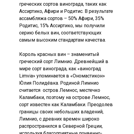
греческих сортов винограда, таких как
Ассиртико, Афири и Родитис. В результате
ассамбляжа сортов – 50% Афири, 35%
Родитис, 15% Ассиртико, мы получили
серию белых вин, соответствующих
самым высоким стандартам качества.
Король красных вин – знаменитый
греческий сорт Лимнио. Древнейший в
мире сорт винограда, как «виноград
Limvia» упоминается в «Ономастикон»
Ю́лия Полиде́вка. Родиной Лимнио
считается остров Лемнос, местечко
Каламбаки, поэтому на острове Лемнос,
сорт известен как Каламбаки. Преодолев
границы своих небольших владений,
Лимнио, с древних времен широко
распространился в Северной Греции,
используя благоприятные почвенно-