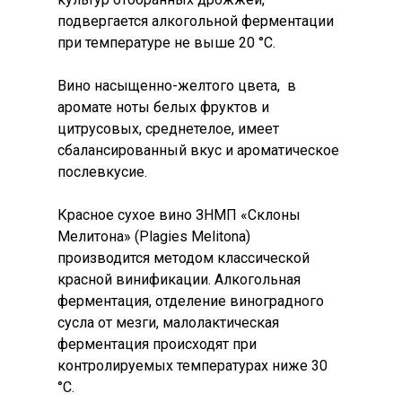
ЗНМП “Склоны Мелит
GALLERY
подвергается алкогольной ферментации
Греческие виноград
(DOP “Plagies Melitona
при температуре не выше 20 °C.
Новости
Местность
ЗГУ Сифониа (PGI Sith
КОНТАКТЫ
Вино насыщенно-желтого цвета, в
Вино и гастрономия
ГЕОГРАФИЧЕСКИЕ
аромате ноты белых фруктов и
УКАЗАНИЯ
цитрусовых, среднетелое, имеет
сбалансированный вкус и ароматическое
Wow look at this!
послевкусие.
This is an optional, highly
customizable off canvas ar
Красное сухое вино ЗНМП «Склоны
Мелитона» (Plagies Melitona)
производится методом классической
About Salient
красной винификации. Алкогольная
ферментация, отделение виноградного
The Castle
сусла от мезги, малолактическая
Unit 345
ферментация происходят при
2500 Castle Dr
контролируемых температурах ниже 30
Manhattan, NY
°C.