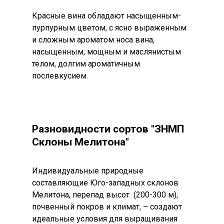
T:
+216 (0)40 3629 4753
Красные вина обладают насыщенным-
E:
hello@themenectar.com
пурпурным цветом, с ясно выраженным
и сложным ароматом носа вина,
насыщенным, мощным и маслянистым
телом, долгим ароматичным
послевкусием.
Разновидности сортов "ЗНМП
Склоны Мелитона"
Индивидуальные природные
составляющие Юго-западных склонов
Мелитона, перепад высот (200-300 м),
почвенный покров и климат, – создают
идеальные условия для выращивания