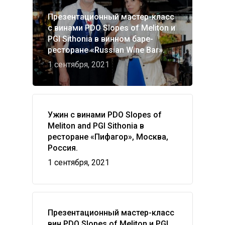
Презентационный мастер-класс
с винами PDO Slopes of Meliton и
PGI Sithonia в винном баре-
ресторане «Russian Wine Bar».
1 сентября, 2021
Ужин с винами PDO Slopes of
Meliton and PGI Sithonia в
ресторане «Пифагор», Москва,
Россия.
1 сентября, 2021
Презентационный мастер-класс
вин PDO Slopes of Meliton и PGI