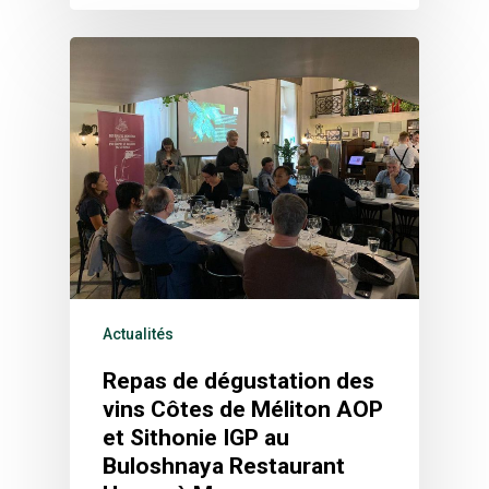
HOME
VITICULTURE
Actualités
Grèce : un trésor de v
ZONES DE VIN
de vin
Repas de dégustation des
AOP Côtes de Méliton
GALLERY
Les vignobles de la ter
vins Côtes de Méliton AOP
IGP Sithonie
grecque
ACTUALITÉS
et Sithonie IGP au
Buloshnaya Restaurant
Indications
Viticulture Régénérati
CONTACT