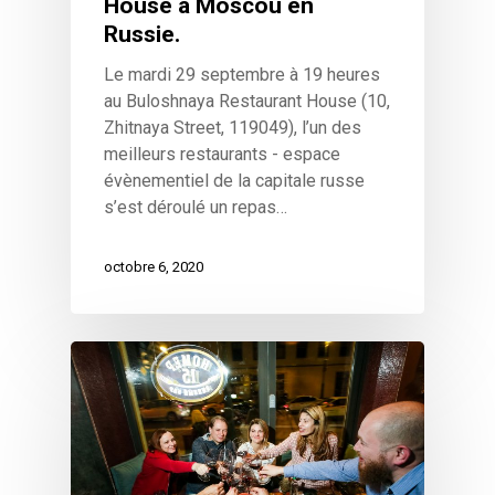
House à Moscou en
Le pays
Russie.
Le mardi 29 septembre à 19 heures
Wow look at this!
au Buloshnaya Restaurant House (10,
This is an optional, highly
Zhitnaya Street, 119049), l’un des
customizable off canvas ar
meilleurs restaurants - espace
évènementiel de la capitale russe
s’est déroulé un repas…
About Salient
The Castle
octobre 6, 2020
Unit 345
2500 Castle Dr
Manhattan, NY
T:
+216 (0)40 3629 4753
E:
hello@themenectar.com