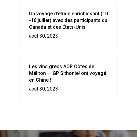
AOP Côtes de Méliton
GALLERY
Les vignobles de la ter
Un voyage d’étude enrichissant (10
IGP Sithonie
grecque
ACTUALITÉS
-16 juillet) avec des participants du
Indications
Canada et des États-Unis
Viticulture Régénérati
CONTACT
août 30, 2023
Le pays
Wow look at this!
This is an optional, highly
Les vins grecs AOP Côtes de
Méliton – IGP Sithonie! ont voyagé
customizable off canvas ar
en Chine !
août 30, 2023
About Salient
The Castle
Unit 345
2500 Castle Dr
Manhattan, NY