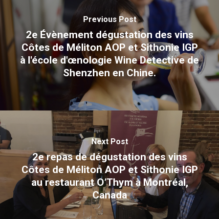
T:
+216 (0)40 3629 4753
Previous Post
E:
hello@themenectar.com
2e Évènement dégustation des vins
Côtes de Méliton AOP et Sithonie IGP
à l'école d'œnologie Wine Detective de
Shenzhen en Chine.
Next Post
2e repas de dégustation des vins
Côtes de Méliton AOP et Sithonie IGP
au restaurant O’Thym à Montréal,
Canada