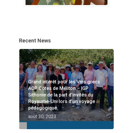
Recent News
Grand intérêt pour les Vins grecs
AOP Côtes de Méliton – IGP
Sithonie de la part d’invités du
HOME
Royaume-Uni lors d’un voyage
pédagogique.
VITICULTURE
août 30, 2023
Grèce : un trésor de v
ZONES DE VIN
de vin