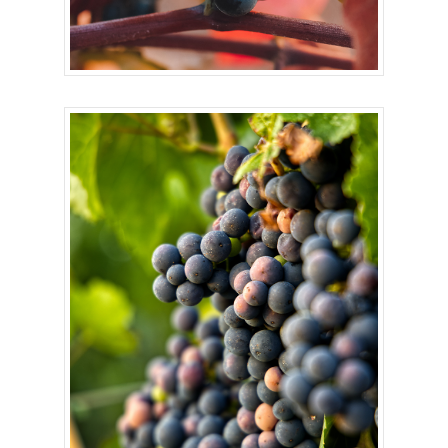
CONTACT
Le pays
Wow look at this!
This is an optional, highly
customizable off canvas ar
About Salient
The Castle
Unit 345
2500 Castle Dr
Manhattan, NY
T:
+216 (0)40 3629 4753
E:
hello@themenectar.com