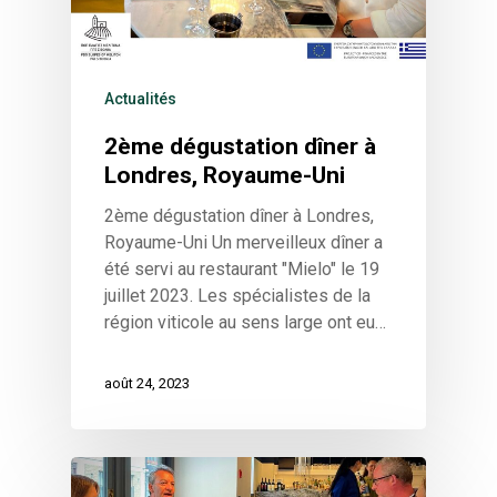
HOME
VITICULTURE
Actualités
Grèce : un trésor de v
ZONES DE VIN
de vin
2ème dégustation dîner à
AOP Côtes de Méliton
GALLERY
Les vignobles de la ter
Londres, Royaume-Uni
IGP Sithonie
grecque
ACTUALITÉS
2ème dégustation dîner à Londres,
Indications
Viticulture Régénérati
Royaume-Uni Un merveilleux dîner a
CONTACT
été servi au restaurant "Mielo" le 19
Le pays
juillet 2023. Les spécialistes de la
région viticole au sens large ont eu…
Wow look at this!
This is an optional, highly
août 24, 2023
customizable off canvas ar
About Salient