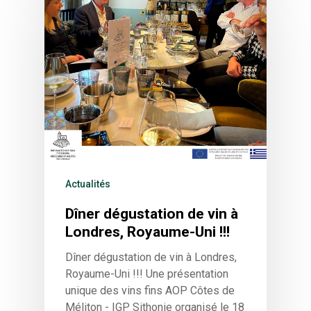
The Castle
Unit 345
2500 Castle Dr
Manhattan, NY
T:
+216 (0)40 3629 4753
E:
hello@themenectar.com
Actualités
Dîner dégustation de vin à
Londres, Royaume-Uni !!!
Dîner dégustation de vin à Londres,
Royaume-Uni !!! Une présentation
unique des vins fins AOP Côtes de
Méliton - IGP Sithonie organisé le 18