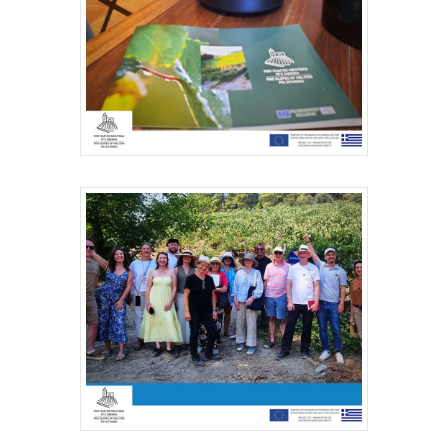
This is an optional, highly
customizable off canvas ar
About Salient
The Castle
Unit 345
2500 Castle Dr
Manhattan, NY
T:
+216 (0)40 3629 4753
E:
hello@themenectar.com