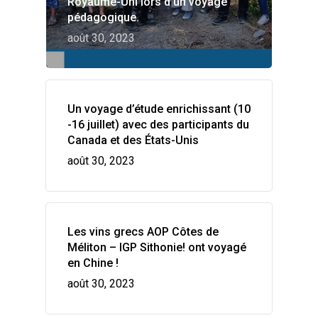
Royaume-Uni lors d’un voyage
Wow look at this!
pédagogique.
This is an optional, highly
août 30, 2023
customizable off canvas ar
About Salient
Un voyage d’étude enrichissant (10
-16 juillet) avec des participants du
The Castle
Canada et des États-Unis
Unit 345
2500 Castle Dr
août 30, 2023
Manhattan, NY
T:
+216 (0)40 3629 4753
E:
hello@themenectar.com
Les vins grecs AOP Côtes de
Méliton – IGP Sithonie! ont voyagé
en Chine !
août 30, 2023