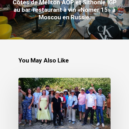
Côtes de Méliton AOP et Sithonie IGP
au bar-restaurant à vin «Nomer 15» à
Moscou en Russie.
You May Also Like