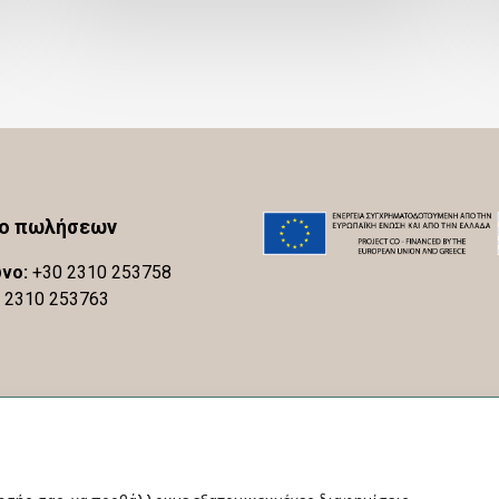
ίο πωλήσεων
νο:
+30 2310 253758
 2310 253763
© 2026 ΠΟΠ Πλαγιές Μελίτωνα - ΠΓΕ Σιθωνία.