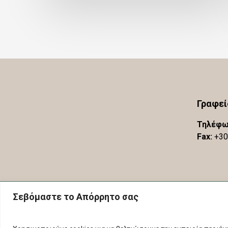
Γραφε
Τηλέφω
Fax:
+30
Σεβόμαστε το Απόρρητο σας