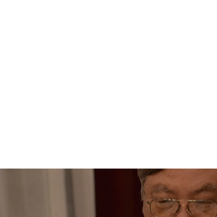
The Castle
Unit 345
2500 Castle Dr
Manhattan, NY
T:
+216 (0)40 3629 4753
E:
hello@themenectar.com