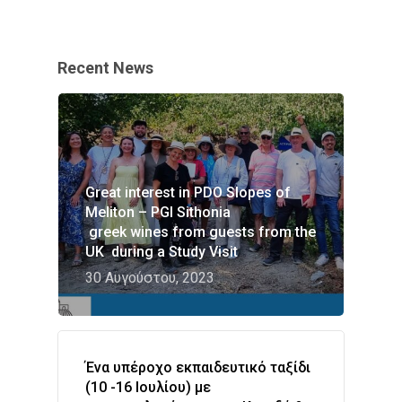
Recent News
Great interest in PDO Slopes of
Meliton – PGI Sithonia
greek wines from guests from the
UK during a Study Visit
ΑΡΧΙΚΗ
30 Αυγούστου, 2023
ΑΜΠΕΛΩΝΑΣ
Ελλάδα: πλούτος αμπ
ΟΙΝΙΚΕΣ ΖΩΝΕΣ
και οίνου
Ένα υπέροχο εκπαιδευτικό ταξίδι
ΠΟΠ Πλαγιές Μελίτω
GALLERY
(10 -16 Ιουλίου) με
Tα αμπέλια της ελληνι