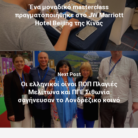
Ένα μοναδικό masterclass
πραγματοποιήθηκε στο JW Marriott
Hotel Beijing της Κίνας
Next Post
Οι ελληνικοί οίνοι ΠΟΠ Πλαγιές
Μελίτωνα και ΠΓΕ Σιθωνία
σαγήνευσαν το Λονδρέζικο κοινό