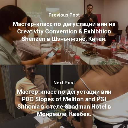
Previous Post
Мастер-класс по дегустации вин на
Creativity Convention & Exhibition
Shenzen в Шэньчжэне, Китай.
Next Post
Мастер-класс по дегустации вин
PDO Slopes of Meliton and PGI
Sithonia в отеле Sandman Hotel в
Монреале, Квебек.