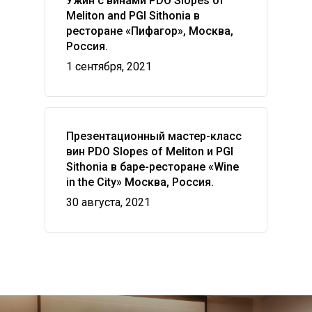
Ужин с винами PDO Slopes of
Meliton and PGI Sithonia в
This is an optional, highly
ресторане «Пифагор», Москва,
customizable off canvas ar
Россия.
1 сентября, 2021
About Salient
The Castle
Unit 345
Презентационный мастер-класс
2500 Castle Dr
вин PDO Slopes of Meliton и PGI
Manhattan, NY
Sithonia в баре-ресторане «Wine
in the City» Москва, Россия.
T:
+216 (0)40 3629 4753
30 августа, 2021
E:
hello@themenectar.com