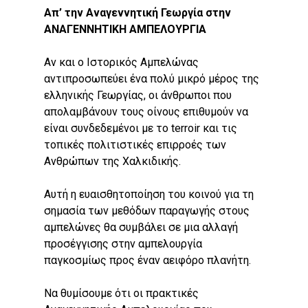
Απ’ την Αναγεννητική Γεωργία στην
ΑΝΑΓΕΝΝΗΤΙΚΗ ΑΜΠΕΛΟΥΡΓΙΑ
Αν και ο Ιστορικός Αμπελώνας
αντιπροσωπεύει ένα πολύ μικρό μέρος της
ελληνικής Γεωργίας, οι άνθρωποι που
ΑΡΧΙΚΗ
απολαμβάνουν τους οίνους επιθυμούν να
είναι συνδεδεμένοι με το terroir και τις
ΑΜΠΕΛΩΝΑΣ
τοπικές πολιτιστικές επιρροές των
Ανθρώπων της Χαλκιδικής.
Ελλάδα: πλούτος αμπ
ΟΙΝΙΚΕΣ ΖΩΝΕΣ
και οίνου
ΠΟΠ Πλαγιές Μελίτω
GALLERY
Αυτή η ευαισθητοποίηση του κοινού για τη
Tα αμπέλια της ελληνι
σημασία των μεθόδων παραγωγής στους
Π.Γ.Ε Σιθωνία
ΝΕΑ
αμπελώνες θα συμβάλει σε μια αλλαγή
Ο τόπος
Ενδείξεις
προσέγγισης στην αμπελουργία
ΕΠΙΚΟΙΝΩΝΙΑ
Αναγεννητική Αμπελο
παγκοσμίως προς έναν αειφόρο πλανήτη.
Συνδυασμός οίνου κα
Να θυμίσουμε ότι οι πρακτικές
γεύσεων
Wow look at this!