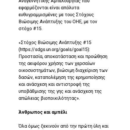
Αναγεννητικής Αμπελουργίας που
εφαρμόζονται είναι απόλυτα
This is an optional, highly
ευθυγραμμισμένες με τους Στόχους
customizable off canvas ar
Βιώσιμης Ανάπτυξης του ΟΗΕ, με τον
στόχο #15.
About Salient
«Στόχος Βιώσιμης Ανάπτυξης #15
The Castle
(https://sdgs.un.org/goals/goal15):
Unit 345
Προστασία, αποκατάσταση και προώθηση
2500 Castle Dr
της αειφόρου χρήσης των χερσαίων
Manhattan, NY
οικοσυστημάτων, βιώσιμη διαχείριση των
δασών, καταπολέμηση της ερημοποίησης
T:
+216 (0)40 3629 4753
και ανάσχεση και αντιστροφή της
E:
hello@themenectar.com
υποβάθμισης της γης και ανάσχεση της
απώλειας βιοποικιλότητας».
Άνθρωπος και αμπέλι
Όλα όμως ξεκινούν από την πρώτη ύλη και