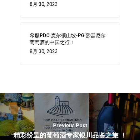
主页
8月 30, 2023
种植
希腊：葡萄和葡萄藤的
葡萄酒产区
希腊PDO 麦尔顿山坡-PGI熙瑟尼尔
希腊土地上的葡萄藤
PDO麦尔顿山坡
画廊
葡萄酒的中国之行！
土地
8月 30, 2023
P.G.I. 熙瑟尼尔
消息
再生葡萄栽培
地理标志
联系我们
葡萄酒和美味的结合
Wow look at this!
This is an optional, highly
customizable off canvas ar
Previous Post
About Salient
精彩纷呈的葡萄酒专家银川品鉴之旅 ！