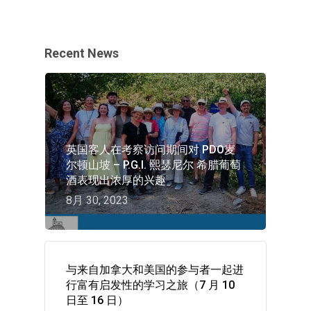
Recent News
英国客人在考察访问期间对 PDO麦
尔顿山坡 – P.G.I. 熙瑟尼尔 希腊葡萄
酒表现出浓厚的兴趣
8月 30, 2023
与来自加拿大和美国的参与者一起进
行富有启发性的学习之旅（7 月 10
日至 16 日）