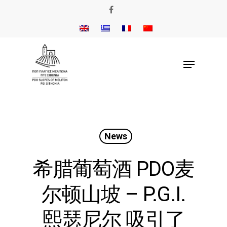
News
希腊葡萄酒 PDO麦
尔顿山坡 – P.G.I.
熙瑟尼尔 吸引了