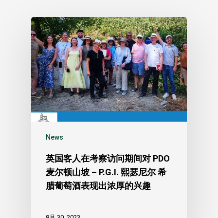
News
英国客人在考察访问期间对 PDO
麦尔顿山坡 – P.G.I. 熙瑟尼尔 希
腊葡萄酒表现出浓厚的兴趣
8月 30, 2023