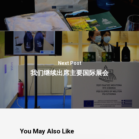
The Castle
Unit 345
2500 Castle Dr
Manhattan, NY
T:
+216 (0)40 3629 4753
E:
hello@themenectar.com
Next Post
我们继续出席主要国际展会
You May Also Like