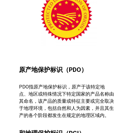
主页
原产地保护标识（PDO）
种植
希腊：葡萄和葡萄藤的
葡萄酒产区
PDO指原产地保护标识，原产于该特定地
希腊土地上的葡萄藤
点、地区或特殊情况下特定国家的产品名称由
PDO麦尔顿山坡
画廊
其命名，该产品的质量或特征主要或完全取决
土地
P.G.I. 熙瑟尼尔
消息
于地理环境，包括自然和人为因素，并且其生
再生葡萄栽培
产的各个阶段都发生在规定的地理区域内。
地理标志
联系我们
葡萄酒和美味的结合