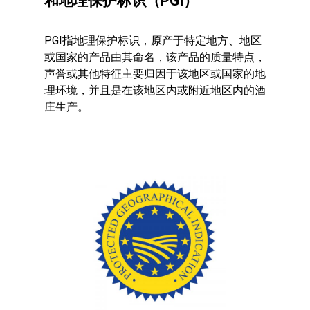
和地理保护标识（PGI）
Wow look at this!
PGI指地理保护标识，原产于特定地方、地区
This is an optional, highly
或国家的产品由其命名，该产品的质量特点，
customizable off canvas ar
声誉或其他特征主要归因于该地区或国家的地
理环境，并且是在该地区内或附近地区内的酒
庄生产。
About Salient
The Castle
Unit 345
2500 Castle Dr
Manhattan, NY
T:
+216 (0)40 3629 4753
E:
hello@themenectar.com