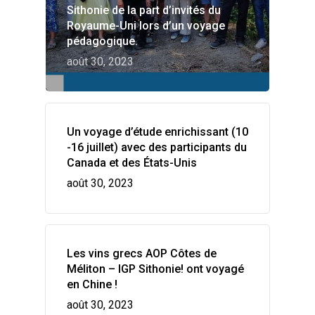
Sithonie de la part d’invités du
Royaume-Uni lors d’un voyage
pédagogique.
août 30, 2023
HOME
Un voyage d’étude enrichissant (10
-16 juillet) avec des participants du
VITICULTURE
Canada et des États-Unis
août 30, 2023
Grèce : un trésor de v
ZONES DE VIN
de vin
AOP Côtes de Méliton
GALLERY
Les vignobles de la ter
IGP Sithonie
grecque
ACTUALITÉS
Les vins grecs AOP Côtes de
Indications
Méliton – IGP Sithonie! ont voyagé
Viticulture Régénérati
CONTACT
en Chine !
Le pays
août 30, 2023