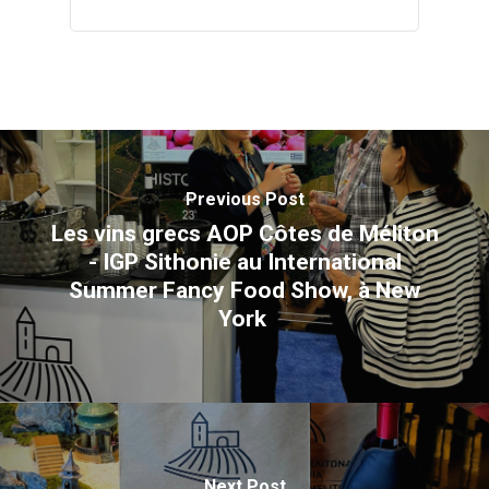
Wow look at this!
This is an optional, highly
customizable off canvas ar
About Salient
Previous Post
The Castle
Les vins grecs AOP Côtes de Méliton
Unit 345
- IGP Sithonie au International
2500 Castle Dr
Summer Fancy Food Show, à New
Manhattan, NY
York
T:
+216 (0)40 3629 4753
E:
hello@themenectar.com
Next Post